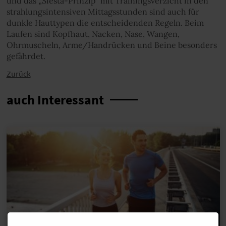
und das „Siesta-Prinzip“ mit Trainingsverzicht in den
strahlungsintensiven Mittagsstunden sind auch für
dunkle Hauttypen die entscheidenden Regeln. Beim
Laufen sind Kopfhaut, Nacken, Nase, Wangen,
Ohrmuscheln, Arme/Handrücken und Beine besonders
gefährdet.
Zurück
auch Interessant