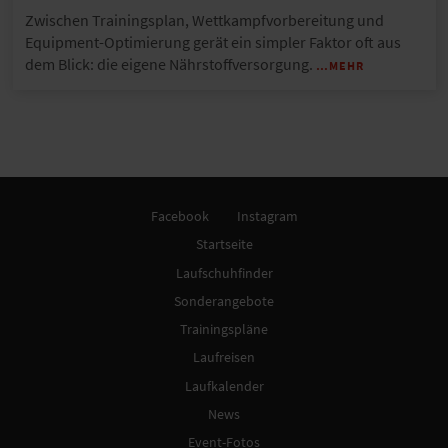
Zwischen Trainingsplan, Wettkampfvorbereitung und
Equipment-Optimierung gerät ein simpler Faktor oft aus
dem Blick: die eigene Nährstoffversorgung.
…MEHR
Facebook
Instagram
Startseite
Laufschuhfinder
Sonderangebote
Trainingspläne
Laufreisen
Laufkalender
News
Event-Fotos