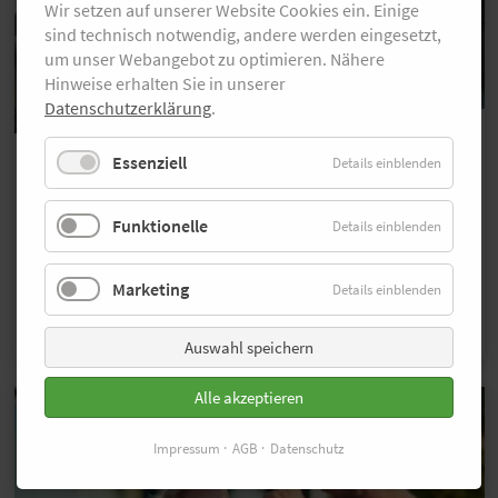
Wir setzen auf unserer Website Cookies ein. Einige
sind technisch notwendig, andere werden eingesetzt,
um unser Webangebot zu optimieren. Nähere
Hinweise erhalten Sie in unserer
Datenschutzerklärung
.
© AdobeStock/NDABCREATIVITY
Wichtiger Mineralstoff
Essenziell
Details einblenden
Warum Magnesium dein
Taktgeber zwischen Nerv und
Funktionelle
Details einblenden
Muskel ist
Magnesium hält die Kommunikation zwischen Nerv und
Marketing
Details einblenden
Muskel am Laufen. Warum das für Koordination, Laufstil
und Laufökonomie wichtig ist, erfährst du hier.
…MEHR
Auswahl speichern
Alle akzeptieren
Impressum
AGB
Datenschutz