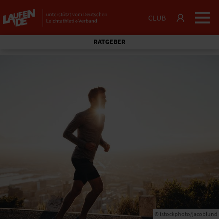
CLUB
RATGEBER
© istockphoto/jacoblund