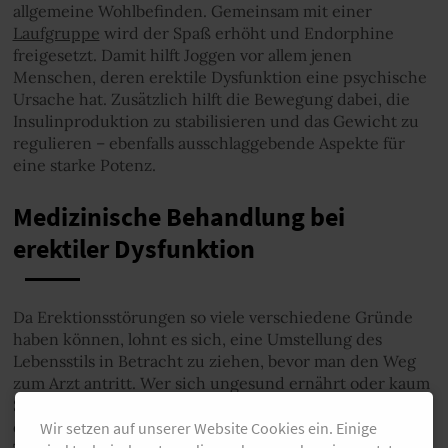
allgemeine Wohlbefinden. Gemeinsam mit einer
Laufgruppe
wird der Spaß erhöht und Endorphine
freigesetzt. Damit hilft Joggen vor allem jenen
Menschen, deren erektile Dysfunktion eine psychische
Ursache hat. Zusätzlich hilft die Bewegung dabei, die
Insulinproduktion zu stabilisieren und das Gewicht zu
regulieren – ebenfalls ausschlaggebende Aspekte für
eine starke Potenz.
Medizinische Behandlung bei
erektiler Dysfunktion
Da Erektionsstörungen so viele verschiedene Gründe
haben können, lohnt es sich, eine Umstellung des
Lebensstils in Betracht zu ziehen, bevor man den Weg
zum Arzt antritt. Wer sich ungesund ernährt oder kaum
Sport macht, kann durch eine eigene Laufroutine und
eine Ernährungsumstellung bereits viel erreichen.
Wir setzen auf unserer Website Cookies ein. Einige