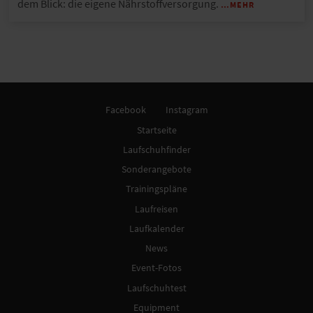
dem Blick: die eigene Nährstoffversorgung.
…MEHR
Facebook
Instagram
Startseite
Laufschuhfinder
Sonderangebote
Trainingspläne
Laufreisen
Laufkalender
News
Event-Fotos
Laufschuhtest
Equipment