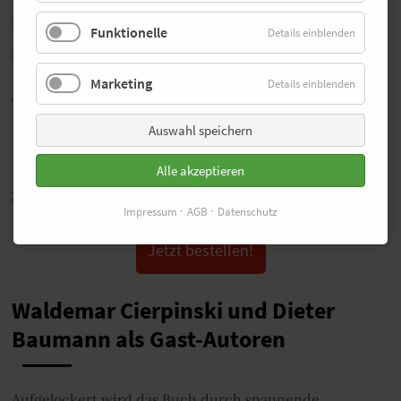
Das Buch von
Carsten Eich:
Funktionelle
Details einblenden
Dein Running Coach
Marketing
Effektiv trainieren für 10 km und Halbmarathon mit
Details einblenden
Trainingsplänen vom Profi
Auswahl speichern
Bielefeld (Delius Klasing Verlag) 2022
ISBN 978 3 667 12369 5
Alle akzeptieren
24,90 Euro
Impressum
AGB
Datenschutz
Jetzt bestellen!
Waldemar Cierpinski und Dieter
Baumann als Gast-Autoren
Aufgelockert wird das Buch durch spannende