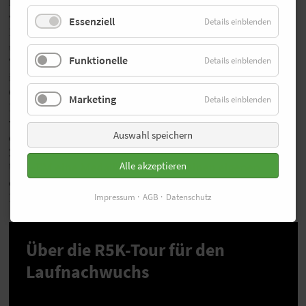
laufen und gehen im Wechsel. „Heutzutage würde ich
von meinem Trainer mächtig Ärger für so eine 40-
Essenziell
Details einblenden
Kilometer-Aktion bekommen“, sagt der der junge Athlet
und lacht „sowas kriegt man in keinem ordentlichen
Funktionelle
Details einblenden
Trainingsplan untergebracht.“ Ein guter Trainingsplan
ist jetzt wichtiger denn je, denn Tristan will die
Olympiaqualifikation 2028 schaffen. „Über welche
Marketing
Details einblenden
Distanz, das entscheiden wir erst in ein paar Jahren,
wahrscheinlich wird es eine Langstreckendistanz.“ Auf
Auswahl speichern
dem Weg nach Los Angeles setzt sich Tristan viele
Zwischenziele. Unter anderem will er bei der nächsten
Alle akzeptieren
U20-EM eine Medaille holen und seinen eigenen
deutschen Rekord über fünf Kilometer und zehn
Kilometer verbessern.
Impressum
AGB
Datenschutz
Über die R5K-Tour für den
Laufnachwuchs