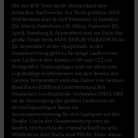
Mit der R5K-Tour sucht Deutschland den
schnellen Nachwuchs: Zur Serie gehören 2024
fünf Rennen über je fünf Kilometer in Dresden
(24. März), Paderborn (30. März), Hannover (13.
April), Hamburg (1. September) und am Ende das
große Finale beim BMW BERLIN-MARATHON am
28. September in der Hauptstadt. In der
Gesamtwertung geht es für junge Läuferinnen
und Läufer in den Klassen U20 und U23 um
Preisgelder, Trainingslager und vor allem ums
regelmäßige Kräftemessen mit den Besten des
Landes. Veranstaltet wird das Ganze von German
Road Races (GRR) mit Unterstützung des
Deutschen Leichtathletik-Verbandes (DLV). GRR
ist als Vereinigung der großen Laufevents im
deutschsprachigen Raum die
Interessenvertretung für den Laufsport auf der
Straße. Um in der Gesamtwertung vorn zu
landen, reicht es nicht, einmal schnell zu sein.
Mindestens drei Starts sind Pflicht. Einer davon