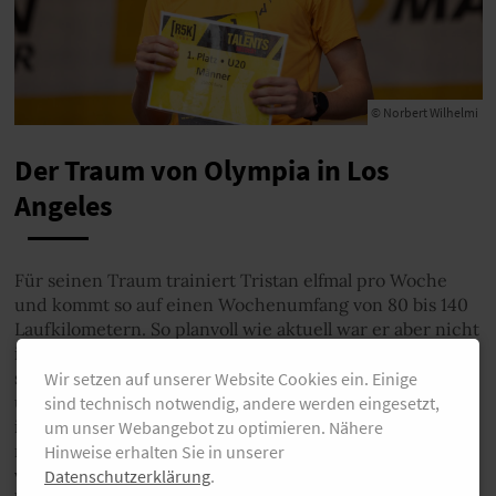
© Norbert Wilhelmi
Der Traum von Olympia in Los
Angeles
Für seinen Traum trainiert Tristan elfmal pro Woche
und kommt so auf einen Wochenumfang von 80 bis 140
Laufkilometern. So planvoll wie aktuell war er aber nicht
immer unterwegs. „Im Corona-Lockdown bin ich auch
schon mal einfach so losgejoggt. Ich hatte nichts zu tun,
Wir setzen auf unserer Website Cookies ein. Einige
und bin planlos erstmal 30 Kilometer gelaufen. Da war
sind technisch notwendig, andere werden eingesetzt,
ich aber zehn Kilometer von zu Hause entfernt und
um unser Webangebot zu optimieren. Nähere
musste immer noch heimkommen, obwohl ich schon
Hinweise erhalten Sie in unserer
völlig fertig war.“ Irgendwie hat er das geschafft, mit
Datenschutzerklärung
.