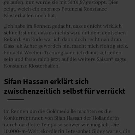
gelaufen, nun wurde sie mit 31:01,97 gestoppt. Dies
zeigt, welch ein enormes Potenzial Konstanze
Klosterhalfen noch hat.
„Ich habe im Rennen gedacht, dass es nicht wirklich
schnell ist und dass es nichts wird mit dem deutschen
Rekord. Am Ende war ich dann doch recht nah dran.
Dass ich Achte geworden bin, macht mich richtig stolz.
Für acht Wochen Training kann ich damit zufrieden
sein und freue mich jetzt auf die weitere Saison“, sagte
Konstanze Klosterhalfen.
Sifan Hassan erklärt sich
zwischenzeitlich selbst für verrückt
Im Rennen um die Goldmedaille machten es die
Konkurrentinnen von Sifan Hassan der Holländerin
durch das flotte Tempo so schwer wie möglich. Die
10.000-m-Weltrekordlerin Letesenbet Gidey war es, die