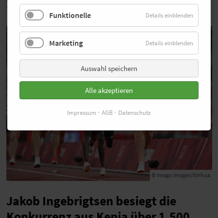
Wettbewerben - im Cross und einem 3.000-m-Rennen.
Funktionelle
Details einblenden
Marketing
Details einblenden
Auswahl speichern
Alle akzeptieren
Impressum
AGB
Datenschutz
© imago images/Xinhua
Jakob Ingebrigtsen besiegt die
Konkurrenz aus Kenia über 1.500