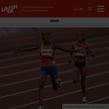
CLUB
NEWS
© imago images/Inpho Photography