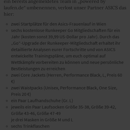
ein bereits angemeldetes Team in „powered by
laufen.de“ umbenennen, verlost unser Partner ASICS das
hier:
zwei Startplätze für den Asics-Frauenlauf in Wien
sechs kostenlose Runkeeper Go Mitgliedschaften für ein
Jahr (kosten sonst 39,99 US-Dollar pro Jahr). Durch das
„Go“-Upgrade der Runkeeper-Mitgliedschaft erhaltet ihr
detaillierte Analysen eurer Fortschritte und von ASICS
entwickelte Trainingspläne, um euch optimal auf
Wettkämpfe vorbereiten zu können und neue persönliche
Bestleistungen zu erreichen
zwei Core Jackets (Herren, Performance Black, L, Preis 60
€)
zwei Waistpacks (Unisex, Performance Black, One Size,
Preis 20 €)
ein Paar Laufhandschuhe (Gr. L)
jeweils ein Paar Laufsocken Größe 35-38, Größe 39-42,
Größe 43-46, Größe 47-49
je drei Masken in Größe M und L
sechs Trinkflaschen