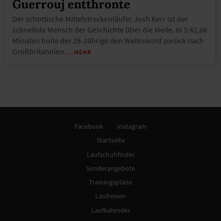
Guerrouj entthronte
Der schottische Mittelstreckenläufer Josh Kerr ist der
schnellste Mensch der Geschichte über die Meile. In 3:42,66
Minuten holte der 28-Jährige den Weltrekord zurück nach
Großbritannien.
…MEHR
Facebook
Instagram
Startseite
Laufschuhfinder
Sonderangebote
Trainingspläne
Laufreisen
Laufkalender