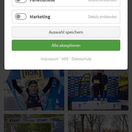
Samstag, 5. April: 5K – ADAC Marathon Hannover
Samstag. 19. April: 5K – Paderborner Osterlauf
Marketing
Details einblenden
Sonntag, 7. September: 5K – BARMER Alsterlauf Hamburg
Samstag. 20. September: 5K – BMW BERLIN-MARATHON
Auswahl speichern
So lief es 2024: Impressionen von der
Alle akzeptieren
R5K-Tour
Impressum
AGB
Datenschutz