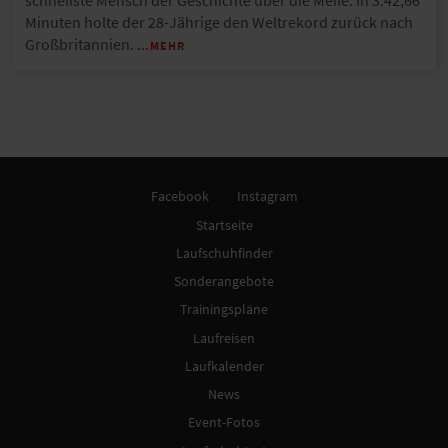
schnellste Mensch der Geschichte über die Meile. In 3:42,66
Minuten holte der 28-Jährige den Weltrekord zurück nach
Großbritannien.
…MEHR
Facebook
Instagram
Startseite
Laufschuhfinder
Sonderangebote
Trainingspläne
Laufreisen
Laufkalender
News
Event-Fotos