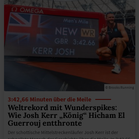
© Brooks Running
3:42,66 Minuten über die Meile
Weltrekord mit Wunderspikes:
Wie Josh Kerr „König“ Hicham El
Guerrouj entthronte
Der schottische Mittelstreckenläufer Josh Kerr ist der