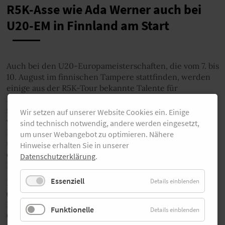
R5K-Asse wie Ada Werner auch bei
U20-EM in Finnland am Start
Auch bei den U20-Europameisterschaften, die vom 7. bis
10. August im finnischen Tampere stattfinden, werden
einige aus der R5K-Tour bekannte Talente für
Deutschland an den Start gehen. Der DLV nominierte
für die 5000 Meter der weiblichen Jugend Ada Werner
Wir setzen auf unserer Website Cookies ein. Einige
vom SCC Berlin. Sie wurde in diesem Jahr beim R5K-
sind technisch notwendig, andere werden eingesetzt,
Rennen in Hannover mit starken 17:31 Minuten Zweite
um unser Webangebot zu optimieren. Nähere
und hat gute Chancen auf den Gesamtsieg, wenn sie in
Hinweise erhalten Sie in unserer
den verbleibenden beiden Läufen in Hamburg und
Datenschutzerklärung
.
Berlin startet.
Essenziell
Details einblenden
In der männlichen U20 startet Christopher Dahlmeyer
(TSV Bayer 04 Leverkusen) über 3000 Meter. Der
Leverkusener war 2024 Dritter in der R5K-
Funktionelle
Details einblenden
Gesamtwertung. Für die 5000 Meter in Tampere wurde