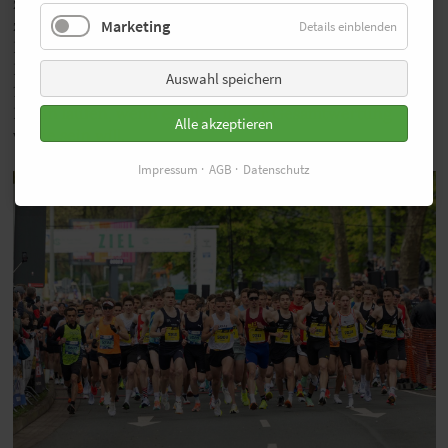
zudem der Läufer nominiert, der 2025 bisher die
zweitschnellste Zeit in einem R5K-Rennen über fünf
Marketing
Details einblenden
Kilometer erzielt hat. Benjamin Klonowski vom TuS
Lichterfelde war beim Auftaktrennen in Dresden mit
Auswahl speichern
14:58 Minuten Zweiter und muss jetzt in Hamburg und
Berlin laufen, wenn er auch in der Gesamtwertung
Alle akzeptieren
vorne sein will.
Impressum
AGB
Datenschutz