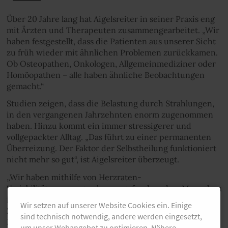
Über 20 Jahre lang hat Aigelsreiter in seiner Praxis eng
mit Ärzten und Therapeuten zusammengearbeitet. „Wir
haben festgestellt, dass die Patienten aus unserer Sicht
zu früh wieder mit ähnlichen Problemen zurückkamen.
Ob Osteopathen, Onkologen, Allgemeinmediziner oder
Homöopathen – alle haben ähnliche Beobachtungen
gemacht.“
Studien zeigen, dass die Belastung durch Strahlungen,
in den vergangenen Jahrzehnten enorm zugenommen
haben. Hinzu kommt ein immer stressigerer und
vollgepackter Alltag. „Das führt zu einer permanenten
Überreizung. Der Faktor der Selbstheilung funktioniert
nicht mehr so gut“, ist Aigelsreiter überzeugt.
„Wir haben mithilfe von Herzraten-
Variabilitätsmessungen herausgefunden, dass Menschen
in eine Art Regulationsstarre geraten. Im überstressten
Wir setzen auf unserer Website Cookies ein. Einige
Zustand reagiert der Körper viel schlechter auf
sind technisch notwendig, andere werden eingesetzt,
Medikamente, auf Nahrungsergänzungsmittel oder
um unser Webangebot zu optimieren. Nähere