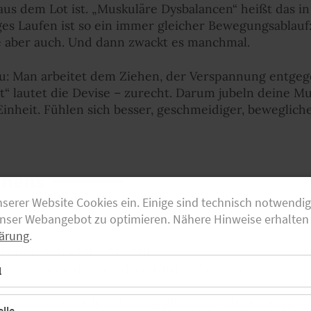
us dem Lot ist. „Muskuläre Dysbalancen“ heißt das i
s Laufen ist so ein immer gleicher Bewegungsablauf: 
ie aber auch. Und dann zwackt es manchmal.
: Man arbeitet dem Ziehen, der Verspannung entgege
ilt“ lautet die Devise – zurecht. Darum jubeln deine 
inheit. Fühlen sich besser, geschmeidiger, beweglich
hnens
nserer Website Cookies ein. Einige sind technisch notwendi
hn einfachen Punkten zusammenfassen:
unser Webangebot zu optimieren. Nähere Hinweise erhalten 
ät
ärung
.
d Stoffwechsel der Muskulatur
nken, Sehnen und Bändern wird verbessert
l
steigt, man fühlt sich ausgeglichener, oft „leichter“
lle