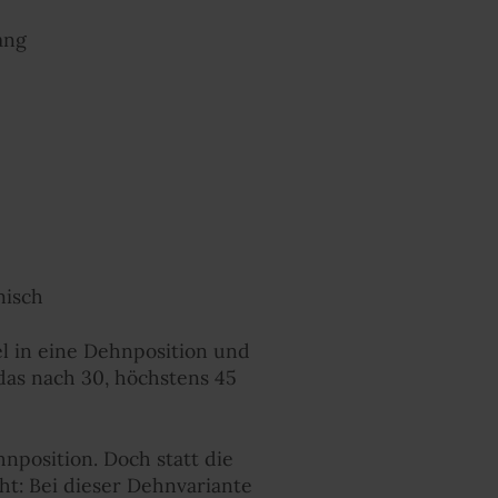
ang
misch
l in eine Dehnposition und
 das nach 30, höchstens 45
nposition. Doch statt die
cht: Bei dieser Dehnvariante