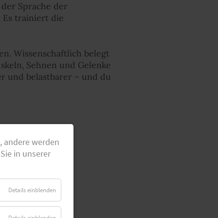
n der Sprache der
Es trainiert die
n. Wissenschaftlich belegt
Muskeln, Sehnen und Gelenke
er und belastbarer – und du
g, andere werden
Sie in unserer
Details einblenden
Details einblenden