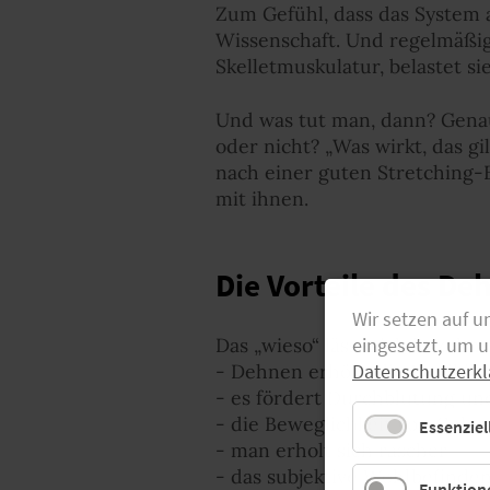
Zum Gefühl, dass das System a
Wissenschaft. Und regelmäßige
Skelletmuskulatur, belastet s
Und was tut man, dann? Genau
oder nicht? „Was wirkt, das g
nach einer guten Stretching-E
mit ihnen.
Die Vorteile des De
Wir setzen auf u
Das „wieso“ lässt sich in ze
eingesetzt, um 
- Dehnen erhöht die Flexibilit
Datenschutzerkl
- es fördert Durchblutung un
- die Beweglichkeit von Gele
Essenziel
- man erholt sich rascher
- das subjektive Wohlbefinden 
Funktione