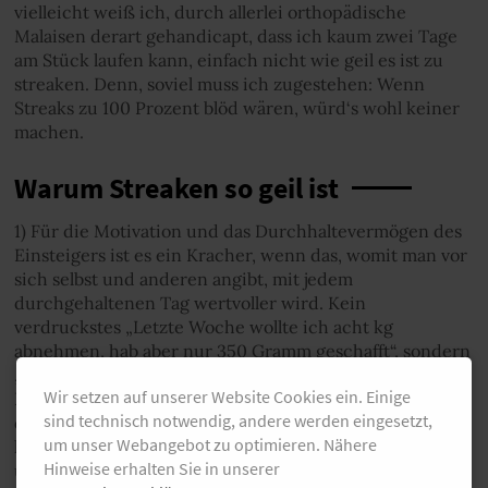
vielleicht weiß ich, durch allerlei orthopädische
Malaisen derart gehandicapt, dass ich kaum zwei Tage
am Stück laufen kann, einfach nicht wie geil es ist zu
streaken. Denn, soviel muss ich zugestehen: Wenn
Streaks zu 100 Prozent blöd wären, würd‘s wohl keiner
machen.
Warum Streaken so geil ist
1) Für die Motivation und das Durchhaltevermögen des
Einsteigers ist es ein Kracher, wenn das, womit man vor
sich selbst und anderen angibt, mit jedem
durchgehaltenen Tag wertvoller wird. Kein
verdruckstes „Letzte Woche wollte ich acht kg
abnehmen, hab aber nur 350 Gramm geschafft“, sondern
„Ich renne seit sechs Wochen jeden Tag, ohne Pause“.
Wir setzen auf unserer Website Cookies ein. Einige
Das reicht, um die Kinnlade des Kollegen und vor allem
sind technisch notwendig, andere werden eingesetzt,
die vom inneren Schweinehund runterklappen zu
um unser Webangebot zu optimieren. Nähere
lassen. Die ersten zwölf Wochen, die notwendig sind,
Hinweise erhalten Sie in unserer
um neues Verhalten zu etablieren, schafft man so