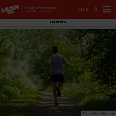
CLUB
RATGEBER
© AdobeStock/fotoduets