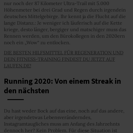
nur noch der 87 Kilometer Ultra-Trail mit 5.000
Höhenmeter bei drei Grad und Regen durch irgendein
deutsches Mittelgebirge. Ihr kennt ja die Flucht auf die
lange Distanz.: Je weniger ich läuferisch auf die Kette
kriege, desto länger, bergiger und matschiger muss das
Rennen werden, um den Bürokollegen in den 2020ern
noch ein „Wow“ zu entlocken.
DIE BESTEN HILFSMITTEL FÜR REGENERATION UND
DEIN FITNESS-TRAINING FINDEST DU JETZT AUF
LAUFEN.DE!
Running 2020: Von einem Streak in
den nächsten
Du hast weder Bock auf das eine, noch auf das andere,
aber irgendetwas Lebensveränderndes,
Instagramtaugliches muss am Anfang des Jahrzehnts
dennoch her? Kein Problem. Für diese Situation ist