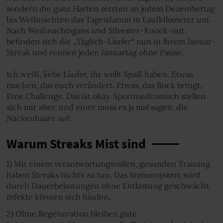
sondern die ganz Harten setzten an jedem Dezembertag
bis Weihnachten das Tagesdatum in Laufkilometer um.
Nach Weihnachtsgans und Silvester-Knock-out
befinden sich die „Täglich-Läufer“ nun in Ihrem Januar-
Streak und rennen jeden Januartag ohne Pause.
Ich weiß, liebe Läufer, ihr wollt Spaß haben. Etwas
machen, das euch verändert. Etwas, das Bock bringt.
Eine Challenge. Das ist okay. Sportmedizinisch stellen
sich mir aber, und einer muss es ja mal sagen, die
Nackenhaare auf.
Warum Streaks Mist sind
1) Mit einem verantwortungsvollen, gesunden Training
haben Streaks nichts zu tun. Das Immunsystem wird
durch Dauerbelastungen ohne Entlastung geschwächt.
Infekte können sich häufen.
2) Ohne Regeneration bleiben gute