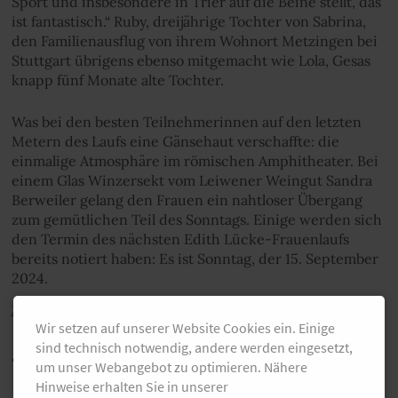
Sport und insbesondere in Trier auf die Beine stellt, das
ist fantastisch.“ Ruby, dreijährige Tochter von Sabrina,
den Familienausflug von ihrem Wohnort Metzingen bei
Stuttgart übrigens ebenso mitgemacht wie Lola, Gesas
knapp fünf Monate alte Tochter.
Was bei den besten Teilnehmerinnen auf den letzten
Metern des Laufs eine Gänsehaut verschaffte: die
einmalige Atmosphäre im römischen Amphitheater. Bei
einem Glas Winzersekt vom Leiwener Weingut Sandra
Berweiler gelang den Frauen ein nahtloser Übergang
zum gemütlichen Teil des Sonntags. Einige werden sich
den Termin des nächsten Edith Lücke-Frauenlaufs
bereits notiert haben: Es ist Sonntag, der 15. September
2024.
Zurück
Wir setzen auf unserer Website Cookies ein. Einige
sind technisch notwendig, andere werden eingesetzt,
auch Interessant
um unser Webangebot zu optimieren. Nähere
Hinweise erhalten Sie in unserer