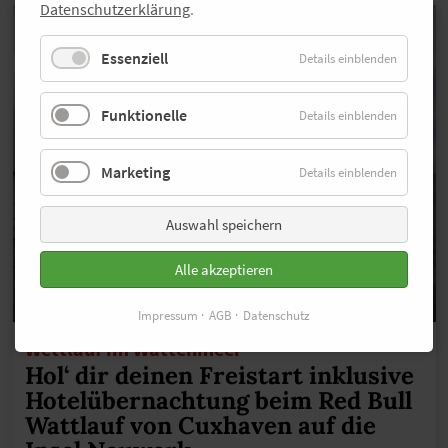
Datenschutzerklärung
.
Essenziell
Details einblenden
Funktionelle
Details einblenden
Marketing
Details einblenden
Auswahl speichern
Alle akzeptieren
Impressum
AGB
Datenschutz
Wettlauf im Wattenmeer
Hol‘ dir deinen Freistart inklusive
Hotelübernachtung beim Red Bull
Wattlauf von Cuxhaven auf die