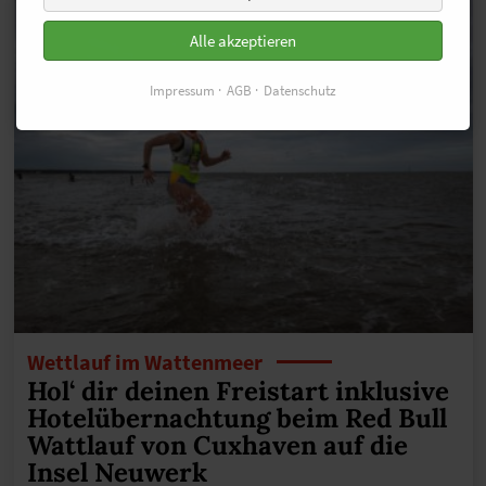
Alle akzeptieren
Impressum
AGB
Datenschutz
Wettlauf im Wattenmeer
Hol‘ dir deinen Freistart inklusive
Hotelübernachtung beim Red Bull
Wattlauf von Cuxhaven auf die
Insel Neuwerk