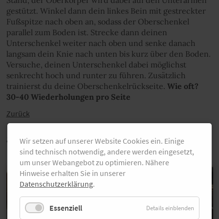
gestützt. Winkel dann dein linkes Bein mit gestreckter
Fußspitze nach oben an, sodass der Oberschenkel
parallel zum Boden ist. Strecke dann deinen
Unterschenkel weiter nach oben und senke danach
langsam dein Knie nach unten bis kurz über den Boden.
Versuche, deinen Unterschenkel dabei möglichst
senkrecht hoch und runter zu führen. Zusätzlich
trainierst du deine Oberschenkelrückseite.
Wie oft?
30-40 Wiederholungen pro Seite
Zurück
auch Interessant
Wir setzen auf unserer Website Cookies ein. Einige
sind technisch notwendig, andere werden eingesetzt,
um unser Webangebot zu optimieren. Nähere
Hinweise erhalten Sie in unserer
Datenschutzerklärung
.
Essenziell
Details einblenden