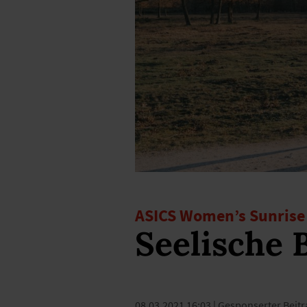
ASICS Women’s Sunris
Seelische
08.03.2021 16:03
| Gesponserter Beitr