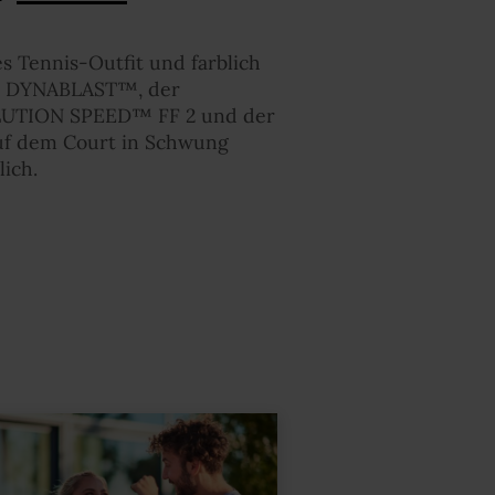
f
es Tennis-Outfit und farblich
ge DYNABLAST™, der
LUTION SPEED™ FF 2 und der
auf dem Court in Schwung
lich.