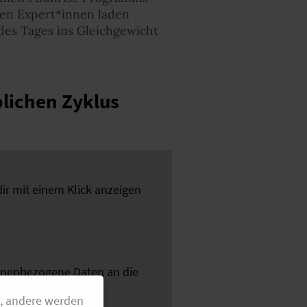
alen Expert*innen laden
des Tages ins Gleichgewicht
blichen Zyklus
dir mit einem Klick anzeigen
sonenbezogene Daten an die
ung
.
g, andere werden