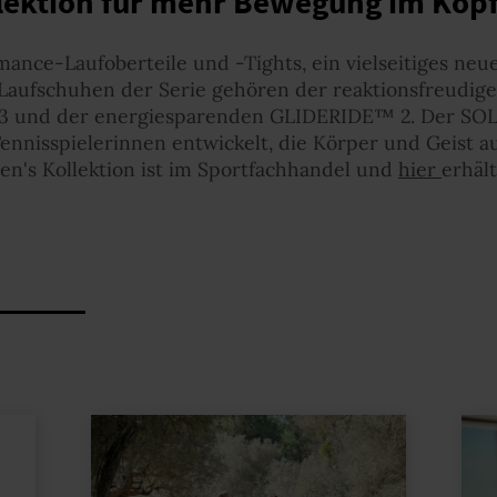
lektion für mehr Bewegung im Kop
mance-Laufoberteile und -Tights, ein vielseitiges neu
Laufschuhen der Serie gehören der reaktionsfreudi
3 und der energiesparenden GLIDERIDE™ 2. Der SO
nnisspielerinnen entwickelt, die Körper und Geist 
n's Kollektion ist im Sportfachhandel und
hier
erhält