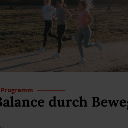
e Programm
 Balance durch Bew
ag