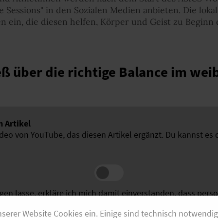
se Sessions" in den Sozialen Medien anbieten. Die lok
 ein, die diesen helfen, Körper und Geist zu Beginn 
ß über die richtige Balance im wei
 Artikel
ideo von YouTube, das diesen Artikel ergänzt. Du kannst es 
igen lasse, erkläre ich mich damit einverstanden, dass per
n werden können. Mehr dazu in unserer
Datenschutzerklär
nserer Website Cookies ein. Einige sind technisch notwendi