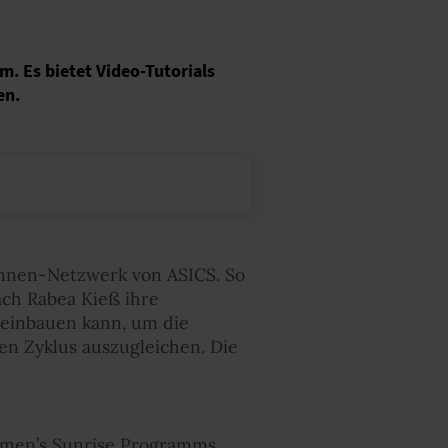
. Es bietet Video-Tutorials
en.
nnen-Netzwerk von ASICS. So
ch Rabea Kieß ihre
 einbauen kann, um die
en Zyklus auszugleichen. Die
omen’s Sunrise Programms