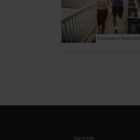
© AdobeStock/NDABCREAT
Startseite