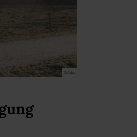
© Asics
egung