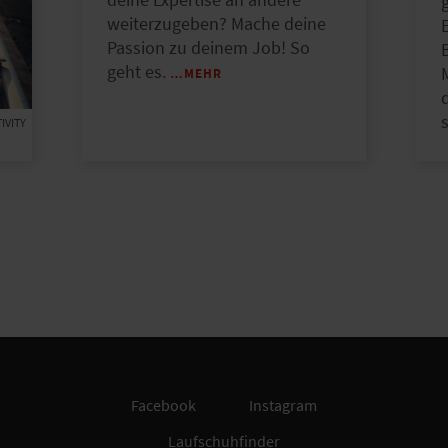
deine Expertise an andere
g
weiterzugeben? Mache deine
Passion zu deinem Job! So
geht es.
…MEHR
s
IVITY
Facebook
Instagram
Laufschuhfinder