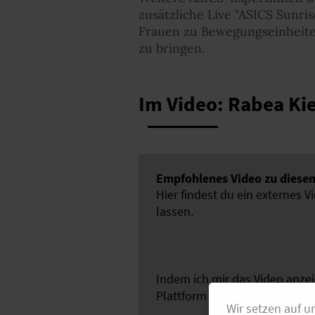
zusätzliche Live "ASICS Sunri
Frauen zu Bewegungseinheiten
zu bringen.
Im Video: Rabea Kie
Empfohlenes Video zu diesem
Hier findest du ein externes V
lassen.
Indem ich mir das Video anze
Plattform YouTube übertrage
Wir setzen auf u