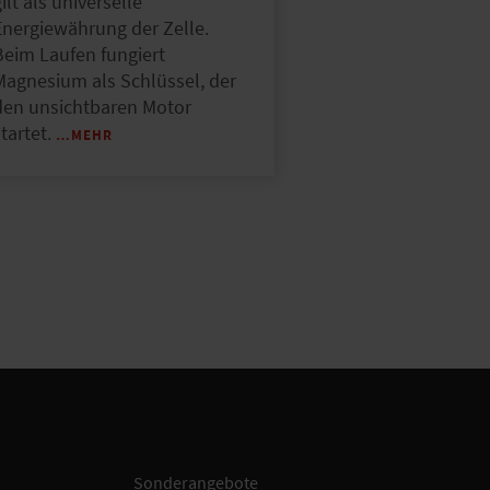
ilt als universelle
Energiewährung der Zelle.
Beim Laufen fungiert
Magnesium als Schlüssel, der
den unsichtbaren Motor
tartet.
…MEHR
Sonderangebote