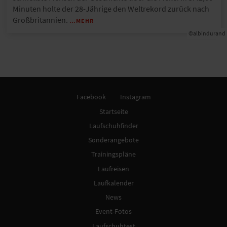
Minuten holte der 28-Jährige den Weltrekord zurück nach
Großbritannien.
…MEHR
©albindurand
Facebook
Instagram
Startseite
Laufschuhfinder
Sonderangebote
Trainingspläne
Laufreisen
Laufkalender
News
Event-Fotos
Laufschuhtest