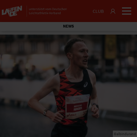
CLUB
NEWS
©albindurand